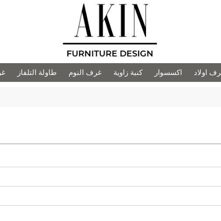
ف اولاد
اكسسوار
كنبة زاوية
غرف النوم
طاولة التلفاز
غر