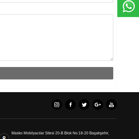
Masko Mobilyacılar Sitesi 20-B Blok No:18-20 Başakşehir,