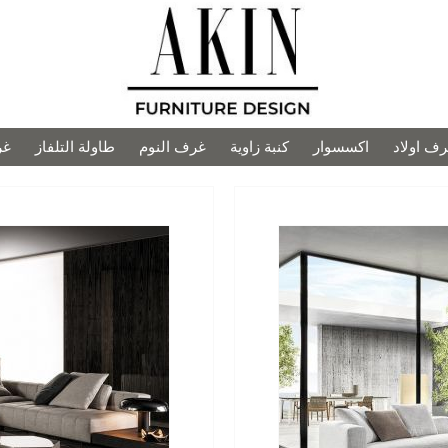
ف اولاد
اكسسوار
كنبة زاوية
غرف النوم
طاولة التلفاز
غر