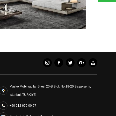
Masko Mobilyacılar Sitesi 20-B Blok No:18-20 Başakşehir,
İstanbul, TÜRKİYE
+90 212 675 00 67