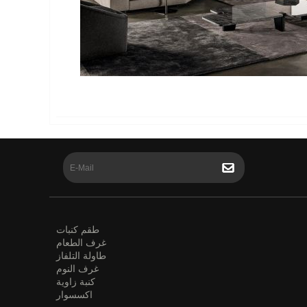
طقم كنبات
غرف الطعام
طاولة التلفاز
غرف النوم
كنبة زاوية
اكسسوار