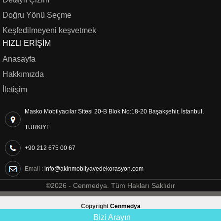
Doğru Yönü Seçme
Keşfedilmeyeni keşvetmek
HIZLI ERIŞIM
Anasayfa
Hakkımızda
İletişim
Masko Mobilyacılar Sitesi 20-B Blok No:18-20 Başakşehir, İstanbul,
TÜRKİYE
+90 212 675 00 67
Email :
info@akinmobilyavedekorasyon.com
©2026 -
Cenmedya
. Tüm Hakları Saklıdır
Copyright
Cenmedya
Bizi Arayın