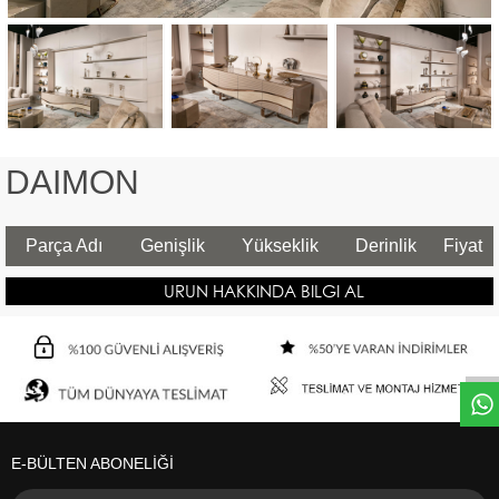
DAIMON
Parça Adı
Genişlik
Yükseklik
Derinlik
Fiyat
URUN HAKKINDA BILGI AL
E-BÜLTEN ABONELİĞİ