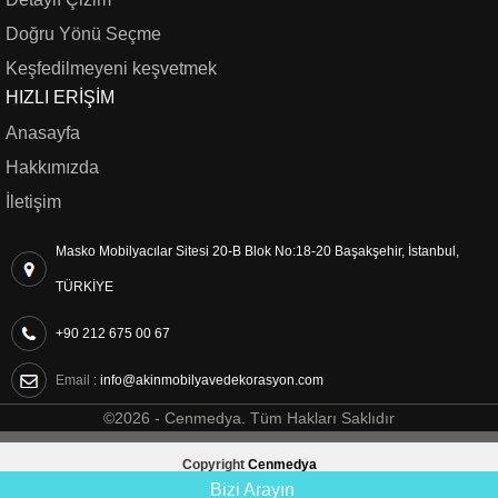
Doğru Yönü Seçme
Keşfedilmeyeni keşvetmek
HIZLI ERIŞIM
Anasayfa
Hakkımızda
İletişim
Masko Mobilyacılar Sitesi 20-B Blok No:18-20 Başakşehir, İstanbul,
TÜRKİYE
+90 212 675 00 67
Email :
info@akinmobilyavedekorasyon.com
©2026 -
Cenmedya
. Tüm Hakları Saklıdır
Copyright
Cenmedya
Bizi Arayın