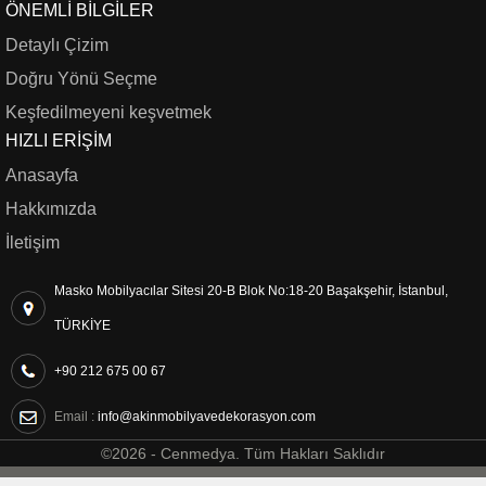
ÖNEMLI BILGILER
Detaylı Çizim
Doğru Yönü Seçme
Keşfedilmeyeni keşvetmek
HIZLI ERIŞIM
Anasayfa
Hakkımızda
İletişim
Masko Mobilyacılar Sitesi 20-B Blok No:18-20 Başakşehir, İstanbul,
TÜRKİYE
+90 212 675 00 67
Email :
info@akinmobilyavedekorasyon.com
©2026 -
Cenmedya
. Tüm Hakları Saklıdır